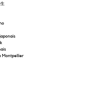
先生
ho
japonais
k
nais
 Montpellier​