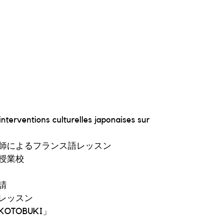
 interventions culturelles japonaises sur
師によるフランス語レッスン
授業校
請
レッスン
TOBUKI」