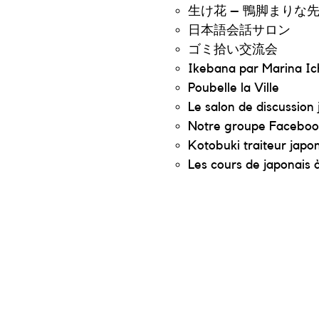
生け花 – 鴨脚まりな
日本語会話サロン
ゴミ拾い交流会
Ikebana par Marina Ic
Poubelle la Ville
Le salon de discussion 
Notre groupe Faceboo
Kotobuki traiteur japo
Les cours de japonais à