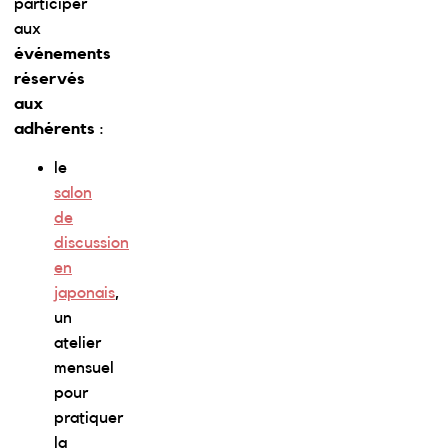
participer
aux
événements
réservés
aux
adhérents
:
le
salon
de
discussion
en
japonais
,
un
atelier
mensuel
pour
pratiquer
la